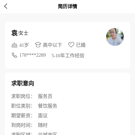

简历详情
袁
/女士
41岁
高中以下
已婚
178****2289
5-10年工作经验
求职意向
求职岗位：
服务员
职位类别：
餐饮服务
期望薪资：
面议
到岗时间：
随时
求职区域：
谷城市区